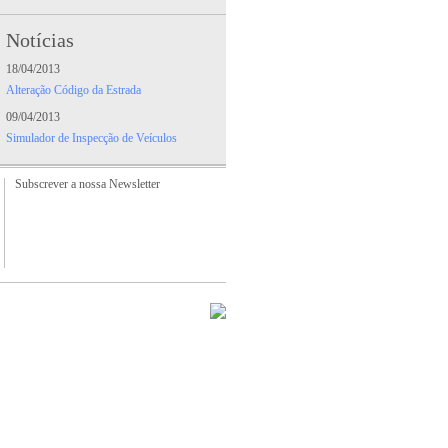
Notícias
18/04/2013
Tampa da Mala
Alteração Código da Estrada
09/04/2013
Simulador de Inspecção de Veículos
Jogo de Amortecedores
Subscrever a nossa Newsletter
Jogo de Embraiagem