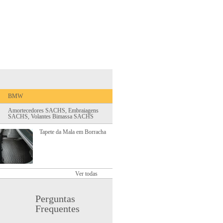
INFORMAÇÕES
BMW
Amortecedores SACHS, Embraiagens
SACHS, Volantes Bimassa SACHS
Tapete da Mala em Borracha
Ver todas
Volante de Direcção
Perguntas
Frequentes
Espelho R.Visor